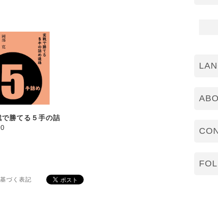
晴）
LA
AB
戦で勝てる５手の詰
00
CO
連珠
FOL
基づく表記