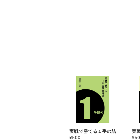
実戦で勝てる１手の詰
実
¥500
¥5
め連珠
集