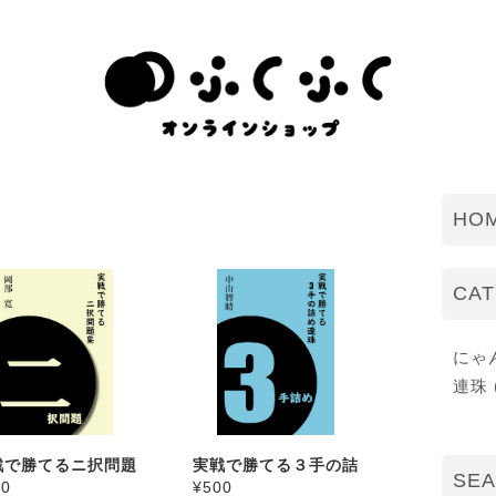
HO
CA
にゃん
連珠 (
戦で勝てるニ択問題
実戦で勝てる３手の詰
SE
00
¥500
め連珠（著：中山智