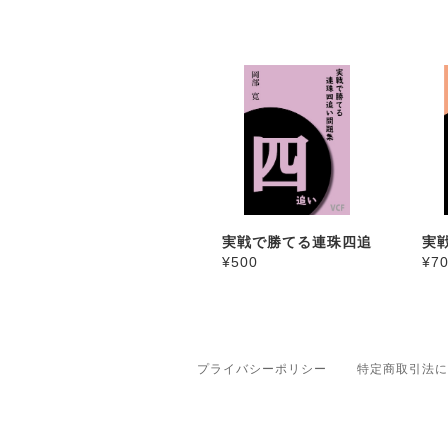
実戦で勝てる連珠四追
実
¥500
¥7
い問題集
め
プライバシーポリシー
特定商取引法に